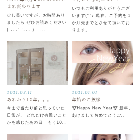
まれ変わります
いつもご利用ありがとうござ
少し長いですが、お時間あり
います(^^♪ 現在、ご予約を１
ましたら ぜひお読みください
か月先までとさせて頂いてお
( ⸝⸝⸝˙ ˙⸝⸝⸝ ) ⁡ ⁡ ⁡...
ります。 ...
2021.03.11
2021.01.01
あれから10年。。。
年始のご挨拶
今まで当たり前と思っていた
🐮Happy New Year🐮 新年、
日常が、 どれだけ有難いこと
あけましておめでとうご...
かを感じたあの日 もう10...